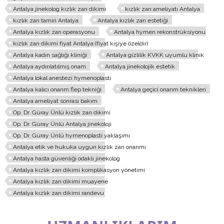
Antalya jinekolog kızlık zarı dikimi
kızlık zarı ameliyatı Antalya
kızlık zarı tamiri Antalya
Antalya kızlık zarı estetiği
Antalya kızlık zarı operasyonu
Antalya hymen rekonstrüksiyonu
kızlık zarı dikimi fiyat Antalya (fiyat kişiye özeldir)
Antalya kadın sağlığı kliniği
Antalya gizlilik KVKK uyumlu klinik
Antalya aydınlatılmış onam
Antalya jinekolojik estetik
Antalya lokal anestezi hymenoplasti
Antalya kalıcı onarım flep tekniği
Antalya geçici onarım teknikleri
Antalya ameliyat sonrası bakım
Op. Dr. Güray Ünlü kızlık zarı dikimi
Op. Dr. Güray Ünlü Antalya jinekoloji
Op. Dr. Güray Ünlü hymenoplasti yaklaşımı
Antalya etik ve hukuka uygun kızlık zarı onarımı
Antalya hasta güvenliği odaklı jinekolog
Antalya kızlık zarı dikimi komplikasyon yönetimi
Antalya kızlık zarı dikimi muayene
Antalya kızlık zarı dikimi randevu