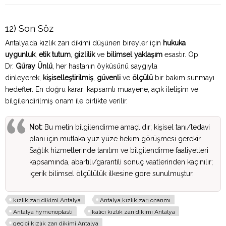
12) Son Söz
Antalya’da kızlık zarı dikimi düşünen bireyler için
hukuka
uygunluk
,
etik tutum
,
gizlilik
ve
bilimsel yaklaşım
esastır. Op.
Dr.
Güray Ünlü
, her hastanın öyküsünü saygıyla
dinleyerek,
kişiselleştirilmiş
,
güvenli
ve
ölçülü
bir bakım sunmayı
hedefler. En doğru karar; kapsamlı muayene, açık iletişim ve
bilgilendirilmiş onam ile birlikte verilir.
Not:
Bu metin bilgilendirme amaçlıdır; kişisel tanı/tedavi
planı için mutlaka yüz yüze hekim görüşmesi gerekir.
Sağlık hizmetlerinde tanıtım ve bilgilendirme faaliyetleri
kapsamında, abartılı/garantili sonuç vaatlerinden kaçınılır;
içerik bilimsel ölçülülük ilkesine göre sunulmuştur.
kızlık zarı dikimi Antalya
Antalya kızlık zarı onarımı
Antalya hymenoplasti
kalıcı kızlık zarı dikimi Antalya
geçici kızlık zarı dikimi Antalya