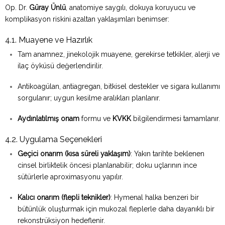
Op. Dr.
Güray Ünlü
, anatomiye saygılı, dokuya koruyucu ve
komplikasyon riskini azaltan yaklaşımları benimser:
4.1. Muayene ve Hazırlık
Tam anamnez, jinekolojik muayene, gerekirse tetkikler, alerji ve
ilaç öyküsü değerlendirilir.
Antikoagülan, antiagregan, bitkisel destekler ve sigara kullanımı
sorgulanır; uygun kesilme aralıkları planlanır.
Aydınlatılmış onam
formu ve
KVKK
bilgilendirmesi tamamlanır.
4.2. Uygulama Seçenekleri
Geçici onarım (kısa süreli yaklaşım)
: Yakın tarihte beklenen
cinsel birliktelik öncesi planlanabilir; doku uçlarının ince
sütürlerle aproximasyonu yapılır.
Kalıcı onarım (flepli teknikler)
: Hymenal halka benzeri bir
bütünlük oluşturmak için mukozal fleplerle daha dayanıklı bir
rekonstrüksiyon hedeflenir.