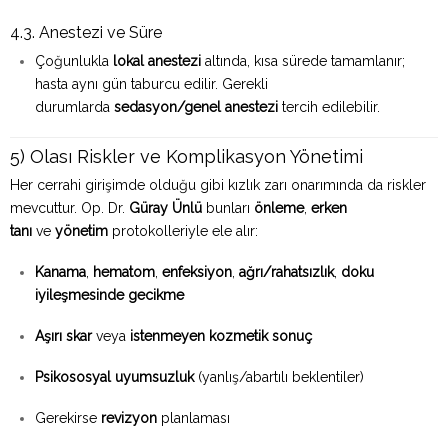
4.3. Anestezi ve Süre
Çoğunlukla
lokal anestezi
altında, kısa sürede tamamlanır;
hasta aynı gün taburcu edilir. Gerekli
durumlarda
sedasyon/genel anestezi
tercih edilebilir.
5) Olası Riskler ve Komplikasyon Yönetimi
Her cerrahi girişimde olduğu gibi kızlık zarı onarımında da riskler
mevcuttur. Op. Dr.
Güray Ünlü
bunları
önleme
,
erken
tanı
ve
yönetim
protokolleriyle ele alır:
Kanama
,
hematom
,
enfeksiyon
,
ağrı/rahatsızlık
,
doku
iyileşmesinde gecikme
Aşırı skar
veya
istenmeyen kozmetik sonuç
Psikososyal uyumsuzluk
(yanlış/abartılı beklentiler)
Gerekirse
revizyon
planlaması