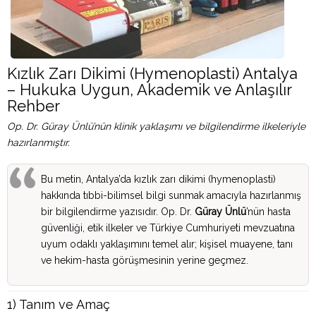
Kızlık Zarı Dikimi (Hymenoplasti) Antalya
– Hukuka Uygun, Akademik ve Anlaşılır
Rehber
Op. Dr. Güray Ünlü’nün klinik yaklaşımı ve bilgilendirme ilkeleriyle
hazırlanmıştır.
Bu metin, Antalya’da kızlık zarı dikimi (hymenoplasti)
hakkında tıbbi-bilimsel bilgi sunmak amacıyla hazırlanmış
bir bilgilendirme yazısıdır. Op. Dr.
Güray Ünlü
’nün hasta
güvenliği, etik ilkeler ve Türkiye Cumhuriyeti mevzuatına
uyum odaklı yaklaşımını temel alır; kişisel muayene, tanı
ve hekim-hasta görüşmesinin yerine geçmez.
1) Tanım ve Amaç