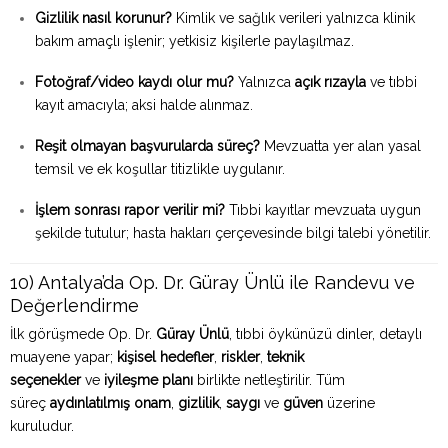
Gizlilik nasıl korunur?
Kimlik ve sağlık verileri yalnızca klinik
bakım amaçlı işlenir; yetkisiz kişilerle paylaşılmaz.
Fotoğraf/video kaydı olur mu?
Yalnızca
açık rızayla
ve tıbbi
kayıt amacıyla; aksi halde alınmaz.
Reşit olmayan başvurularda süreç?
Mevzuatta yer alan yasal
temsil ve ek koşullar titizlikle uygulanır.
İşlem sonrası rapor verilir mi?
Tıbbi kayıtlar mevzuata uygun
şekilde tutulur; hasta hakları çerçevesinde bilgi talebi yönetilir.
10) Antalya’da Op. Dr. Güray Ünlü ile Randevu ve
Değerlendirme
İlk görüşmede Op. Dr.
Güray Ünlü
, tıbbi öykünüzü dinler, detaylı
muayene yapar;
kişisel hedefler
,
riskler
,
teknik
seçenekler
ve
iyileşme planı
birlikte netleştirilir. Tüm
süreç
aydınlatılmış onam
,
gizlilik
,
saygı
ve
güven
üzerine
kuruludur.