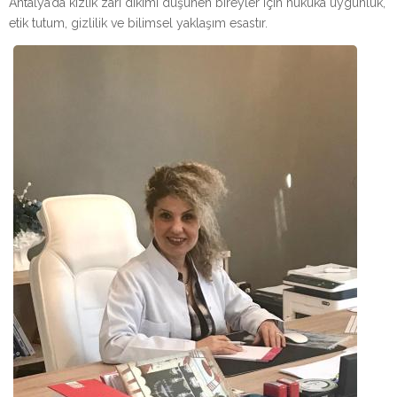
Antalya’da kızlık zarı dikimi düşünen bireyler için hukuka uygunluk,
etik tutum, gizlilik ve bilimsel yaklaşım esastır.