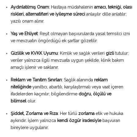
Aydınlatılmış Onam
: Hastaya müdahalenin
amacı, tekniği, olası
riskleri, alternatifleri ve iyileşme süreci
anlaşılır dille anlatılır;
yazılı onam alınır.
Yaş ve Ehliyet
: Reşit olmayan başvurularda yasal temsilci izni
ve mevzuatın öngördüğü ek şartlar gözetilir.
Gizlilik ve KVKK Uyumu
: Kimlik ve sağlık verileri
gizli
tutulur;
veriler yalnızca ilgili mevzuata uygun şekilde, klinik bakım
amaçlı işlenir ve saklanır.
Reklam ve Tanıtım Sınırları
: Sağlık alanında
reklam
niteliğinde
yanıltıcı, abartılı, karşılaştırmalı veya vaat içeren
ifadelerden kaçınılır; bilgilendirme
doğru, ölçülü ve
bilimsel
olur.
Şiddet, Zorlama ve Rıza
: Her türlü
zorlama
etik ve hukuka
aykırıdır. İşlem yalnızca
kendi özgür iradesiyle
başvuran
bireylere uygulanır.