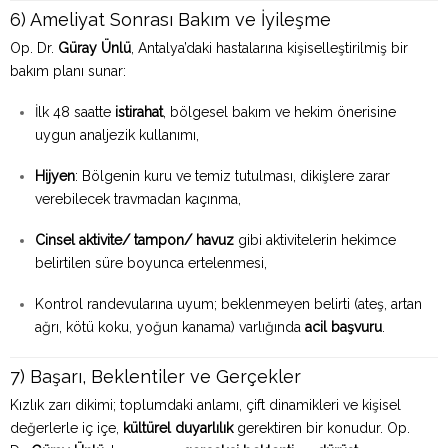
6) Ameliyat Sonrası Bakım ve İyileşme
Op. Dr.
Güray Ünlü
, Antalya’daki hastalarına kişiselleştirilmiş bir
bakım planı sunar:
İlk 48 saatte
istirahat
, bölgesel bakım ve hekim önerisine
uygun analjezik kullanımı,
Hijyen
: Bölgenin kuru ve temiz tutulması, dikişlere zarar
verebilecek travmadan kaçınma,
Cinsel aktivite/ tampon/ havuz
gibi aktivitelerin hekimce
belirtilen süre boyunca ertelenmesi,
Kontrol randevularına uyum; beklenmeyen belirti (ateş, artan
ağrı, kötü koku, yoğun kanama) varlığında
acil başvuru
.
7) Başarı, Beklentiler ve Gerçekler
Kızlık zarı dikimi; toplumdaki anlamı, çift dinamikleri ve kişisel
değerlerle iç içe,
kültürel duyarlılık
gerektiren bir konudur. Op.