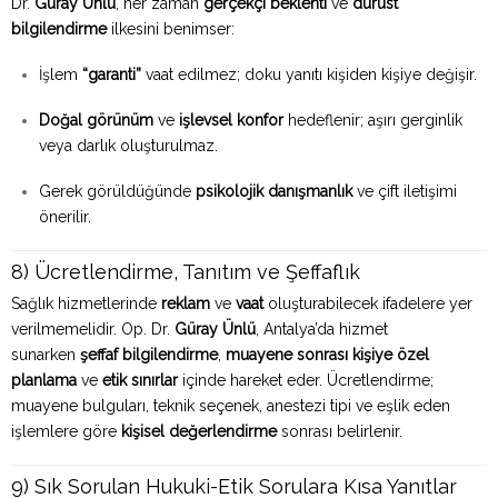
Dr.
Güray Ünlü
, her zaman
gerçekçi beklenti
ve
dürüst
bilgilendirme
ilkesini benimser:
İşlem
“garanti”
vaat edilmez; doku yanıtı kişiden kişiye değişir.
Doğal görünüm
ve
işlevsel konfor
hedeflenir; aşırı gerginlik
veya darlık oluşturulmaz.
Gerek görüldüğünde
psikolojik danışmanlık
ve çift iletişimi
önerilir.
8) Ücretlendirme, Tanıtım ve Şeffaflık
Sağlık hizmetlerinde
reklam
ve
vaat
oluşturabilecek ifadelere yer
verilmemelidir. Op. Dr.
Güray Ünlü
, Antalya’da hizmet
sunarken
şeffaf bilgilendirme
,
muayene sonrası kişiye özel
planlama
ve
etik sınırlar
içinde hareket eder. Ücretlendirme;
muayene bulguları, teknik seçenek, anestezi tipi ve eşlik eden
işlemlere göre
kişisel değerlendirme
sonrası belirlenir.
9) Sık Sorulan Hukuki-Etik Sorulara Kısa Yanıtlar