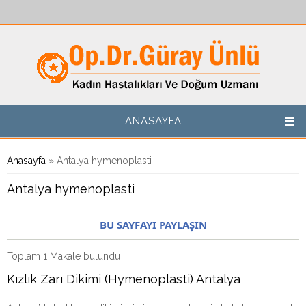
Ana içeriğe atla
ANASAYFA
Buradasınız
Anasayfa
» Antalya hymenoplasti
Antalya hymenoplasti
BU SAYFAYI PAYLAŞIN
Toplam 1 Makale bulundu
Kızlık Zarı Dikimi (Hymenoplasti) Antalya