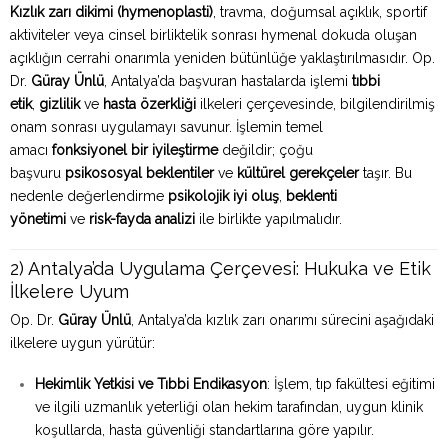
Kızlık zarı dikimi (hymenoplasti)
, travma, doğumsal açıklık, sportif
aktiviteler veya cinsel birliktelik sonrası hymenal dokuda oluşan
açıklığın cerrahi onarımla yeniden bütünlüğe yaklaştırılmasıdır. Op.
Dr.
Güray Ünlü
, Antalya’da başvuran hastalarda işlemi
tıbbi
etik
,
gizlilik
ve
hasta özerkliği
ilkeleri çerçevesinde, bilgilendirilmiş
onam sonrası uygulamayı savunur. İşlemin temel
amacı
fonksiyonel bir iyileştirme
değildir; çoğu
başvuru
psikososyal beklentiler
ve
kültürel gerekçeler
taşır. Bu
nedenle değerlendirme
psikolojik iyi oluş
,
beklenti
yönetimi
ve
risk-fayda analizi
ile birlikte yapılmalıdır.
2) Antalya’da Uygulama Çerçevesi: Hukuka ve Etik
İlkelere Uyum
Op. Dr.
Güray Ünlü
, Antalya’da kızlık zarı onarımı sürecini aşağıdaki
ilkelere uygun yürütür:
Hekimlik Yetkisi ve Tıbbi Endikasyon
: İşlem, tıp fakültesi eğitimi
ve ilgili uzmanlık yeterliği olan hekim tarafından, uygun klinik
koşullarda, hasta güvenliği standartlarına göre yapılır.