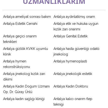
UZMANLIKLARIM
Antalya ameliyat sonrası bakım
Antalya aydınlatılmış onam
Antalya Estetik Cerrahi
Antalya etik ve hukuka uygun
kızlık zarı onarımı
Antalya geçici onarım
Antalya Genital Estetik
teknikleri
Antalya gizlilik KVKK uyumlu
Antalya hasta güvenliği odaklı
klinik
jinekolog
Antalya hymen
Antalya hymenoplasti
rekonstrüksiyonu
Antalya jinekolog kızlık zarı
Antalya jinekolojik estetik
dikimi
Antalya Kadın Doğum Uzmanı
Antalya Kadın Doktoru
Op. Dr. Güray Ünlü
Antalya kadın sağlığı kliniği
Antalya kalıcı onarım flep
tekniği