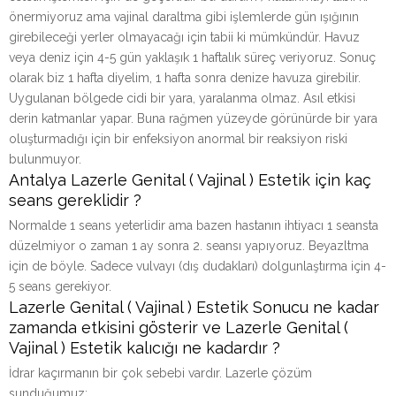
önermiyoruz ama vajinal daraltma gibi işlemlerde gün ışığının
girebileceği yerler olmayacağı için tabii ki mümkündür. Havuz
veya deniz için 4-5 gün yaklaşık 1 haftalık süreç veriyoruz. Sonuç
olarak biz 1 hafta diyelim, 1 hafta sonra denize havuza girebilir.
Uygulanan bölgede cidi bir yara, yaralanma olmaz. Asıl etkisi
derin katmanlar yapar. Buna rağmen yüzeyde görünürde bir yara
oluşturmadığı için bir enfeksiyon anormal bir reaksiyon riski
bulunmuyor.
Antalya Lazerle Genital ( Vajinal ) Estetik için kaç
seans gereklidir ?
Normalde 1 seans yeterlidir ama bazen hastanın ihtiyacı 1 seansta
düzelmiyor o zaman 1 ay sonra 2. seansı yapıyoruz. Beyazltma
için de böyle. Sadece vulvayı (dış dudakları) dolgunlaştırma için 4-
5 seans gerekiyor.
Lazerle Genital ( Vajinal ) Estetik Sonucu ne kadar
zamanda etkisini gösterir ve Lazerle Genital (
Vajinal ) Estetik kalıcığı ne kadardır ?
İdrar kaçırmanın bir çok sebebi vardır. Lazerle çözüm
sunduğumuz: