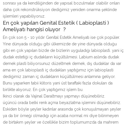
sonrası ya da kendiliğinden de yapısal bozulmalar olabilir onları
daha çok rekonstrüksiyon dediğimiz yeniden onarma şeklinde
işlemleri yapabiliyoruz.
En çok yapılan Genital Estetik ( Labioplasti )
Ameliyatı hangisi oluyor ?
En çok son 5 - 10 yıldır Genital Estetik Ameliyatı ise çok popüler.
Yine dünyada olduğu gibi ülkemizde de yine dünyada olduğu
gibi en çok yapılan bizde de bizlerin uyguladığı labioplasti. yani iç
dudak estetiği iç dudakların küçültülmesi. Labium aslında dudak
demek plasti biliyorsunuz düzeltmek demek, dış dudaklar da var
ama en çok labioplasti iç dudakları yaptığımız için labioplasti
dediğimiz zaman iç dudakların küçültülmesi anlamına geliyor.
Bunu yaparken tabii klitoris yani üst taraftaki fazla dokuları da
birlikte alıyoruz. En çok yaptığımız işlem bu.
Ikinci olarak da Vajinal Daraltmayı yapmayı düşünebiliriz.
üçüncü orada belki renk açma beyazlatma işlemini düşünebiliriz.
Eskiden böyle şeyler kadınlar arasında çok konuşulmayan şeyler
ya da bir örneği olmadığı için acaba normal mi diye bilinmeyen
de birtakım şeyler ve özellikle bizim toplumumzda da mahrem