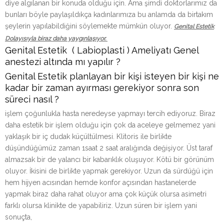
diye algılanan bir konuda olduğu için. Ama şimdi doktorlarımız da
bunları böyle paylaşıldıkça kadınlarımıza bu anlamda da birtakım
şeylerin yapılabildiğini söylemekte mümkün oluyor.
Genital Estetik
Dolayısıyla biraz daha yaygınlaşıyor.
Genital Estetik ( Labioplasti ) Ameliyatı Genel
anestezi altında mı yapılır ?
Genital Estetik planlayan bir kişi isteyen bir kişi ne
kadar bir zaman ayırması gerekiyor sonra son
süreci nasıl ?
işlem çoğunlukla hasta neredeyse yapmayı tercih ediyoruz. Biraz
daha estetik bir işlem olduğu için çok da aceleye gelmemez yani
yaklaşık bir iç dudak küçültülmesi. Klitoris ile birlikte
düşündüğümüz zaman 1saat 2 saat aralığında değişiyor. Üst taraf
almazsak bir de yalancı bir kabarıklık oluşuyor. Kötü bir görünüm
oluyor. İkisini de birlikte yapmak gerekiyor. Uzun da sürdüğü için
hem hijyen acısından hemde konfor açısından hastanelerde
yapmak biraz daha rahat oluyor ama çok küçük olursa asimetri
farklı olursa klinikte de yapabiliriz. Uzun süren bir işlem yani
sonuçta,