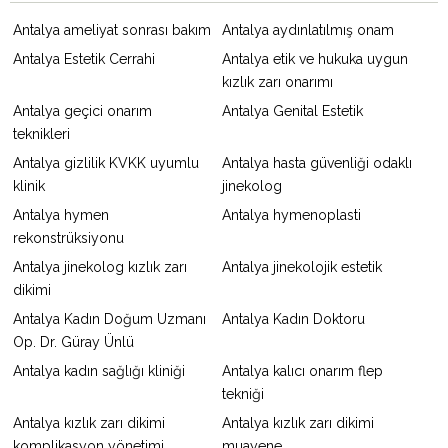
Antalya ameliyat sonrası bakım
Antalya aydınlatılmış onam
Antalya Estetik Cerrahi
Antalya etik ve hukuka uygun
kızlık zarı onarımı
Antalya geçici onarım
Antalya Genital Estetik
teknikleri
Antalya gizlilik KVKK uyumlu
Antalya hasta güvenliği odaklı
klinik
jinekolog
Antalya hymen
Antalya hymenoplasti
rekonstrüksiyonu
Antalya jinekolog kızlık zarı
Antalya jinekolojik estetik
dikimi
Antalya Kadın Doğum Uzmanı
Antalya Kadın Doktoru
Op. Dr. Güray Ünlü
Antalya kadın sağlığı kliniği
Antalya kalıcı onarım flep
tekniği
Antalya kızlık zarı dikimi
Antalya kızlık zarı dikimi
komplikasyon yönetimi
muayene