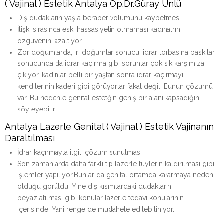
( Vajinal ) Estetik Antalya Op.Dr.Güray Ünlü
Dış dudakların yaşla beraber volumunu kaybetmesi
İlişki sırasında eski hassasiyetin olmaması kadınalrın
özgüvenini azaltıyor.
Zor doğumlarda, iri doğumlar sonucu, idrar torbasına baskılar
sonucunda da idrar kaçırma gibi sorunlar çok sık karşımıza
çıkıyor. kadınlar belli bir yaştan sonra idrar kaçırmayı
kendilerinin kaderi gibi görüyorlar fakat değil. Bunun çözümü
var. Bu nedenle genital estetğin geniş bir alanı kapsadığını
söyleyebilir.
Antalya Lazerle Genital ( Vajinal ) Estetik Vajinanın
Daraltılması
İdrar kaçırmayla ilgili çözüm sunulması
Son zamanlarda daha farklı tip lazerle tüylerin kaldırılması gibi
işlemler yapılıyor.Bunlar da genital ortamda kararmaya neden
olduğu görüldü. Yine dış kısımlardaki dudakların
beyazlatılması gibi konular lazerle tedavi konularının
içerisinde. Yani renge de mudahele edilebiliniyor.