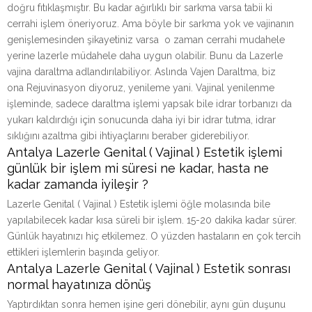
doğru fıtıklaşmıştır. Bu kadar ağırlıklı bir sarkma varsa tabii ki
cerrahi işlem öneriyoruz. Ama böyle bir sarkma yok ve vajinanın
genişlemesinden şikayetiniz varsa o zaman cerrahi mudahele
yerine lazerle müdahele daha uygun olabilir. Bunu da Lazerle
vajina daraltma adlandırılabiliyor. Aslında Vajen Daraltma, biz
ona Rejuvinasyon diyoruz, yenileme yani. Vajinal yenilenme
işleminde, sadece daraltma işlemi yapsak bile idrar torbanızı da
yukarı kaldırdığı için sonucunda daha iyi bir idrar tutma, idrar
sıklığını azaltma gibi ihtiyaçlarını beraber giderebiliyor.
Antalya Lazerle Genital ( Vajinal ) Estetik işlemi
günlük bir işlem mi süresi ne kadar, hasta ne
kadar zamanda iyileşir ?
Lazerle Genital ( Vajinal ) Estetik işlemi öğle molasında bile
yapılabilecek kadar kısa süreli bir işlem. 15-20 dakika kadar sürer.
Günlük hayatınızı hiç etkilemez. O yüzden hastaların en çok tercih
ettikleri işlemlerin başında geliyor.
Antalya Lazerle Genital ( Vajinal ) Estetik sonrası
normal hayatınıza dönüş
Yaptırdıktan sonra hemen işine geri dönebilir, aynı gün duşunu