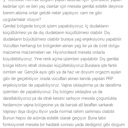
kadınlar için ve ileri yaş olanlar için mesela genital estetik deyince
benim aklıma onlar geldik neler yapılıyor, cam ne gibi
uygulamalar oluyor?
Genital bölgede birçok işlem yapabiliyoruz. Iç dudakların
küçültülmesi ya da dış dudakların küçültülmesi olabilir. Dış
dudakların büyütülmesi olabilir buraya yağ enjeksiyonu yapabilir.
Vücuttan herhangi bir bölgeden alınan yağ ile ya da özel dolgu
malzeme malzemeleri var. Hiyonorikasit mesela onlarla
büyütebiliyoruz. Yine renk açma işlemleri yapılabilir. Dış genital
bölge klitoris etrafı dokuları küçültebiliyoruz.Buralara işte farklı
isimleri var. Gençlik aşısı gibi ya da haz ve doyum orgazm aşıları
gibi de geçebiliyor, orada vücuttan alınan kanda yapılan PRP
enjeksiyonlar da yapabiliyoruz. Vajina sıkılaştırma ya da daraltma
işlemleri de yapabiliyoruz. Dış bölgesi sıkılaştıra ya da
daraltabiliyoruz.ya da idrak kesesi sarkıyor mesela çoğunlukla
hastamızın vajina bölgesine ya da barsak alt taraftan sarkarak
Vajinayı dışa doğru itiyor yada normal rahim sarkması olabilir.
Bunun hepsi de aslında estetik olarak geçiyor. Buna tabii
fonksiyonel mesela bir hastalık sonrası yada dediğiniz gibi doğum