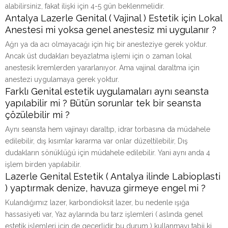
alabilirsiniz, fakat ilişki için 4-5 gün beklenmelidir.
Antalya Lazerle Genital ( Vajinal ) Estetik için Lokal
Anestesi mi yoksa genel anestesiz mi uygulanır ?
Ağrı ya da acı olmayacağı için hiç bir anesteziye gerek yoktur.
Ancak üst dudakları beyazlatma işlemi için o zaman lokal
anestesik kremlerden yararlanıyor. Ama vajinal daraltma için
anestezi uygulamaya gerek yoktur.
Farklı Genital estetik uygulamaları aynı seansta
yapılabilir mi ? Bütün sorunlar tek bir seansta
çözülebilir mi ?
Aynı seansta hem vajinayı daraltıp, idrar torbasına da müdahele
edilebilir, dış kısımlar kararma var onlar düzeltilebilir, Dış
dudakların sönüklüğü için müdahele edilebilir. Yani aynı anda 4
işlem birden yapılabilir.
Lazerle Genital Estetik ( Antalya ilinde Labioplasti
) yaptırmak denize, havuza girmeye engel mi ?
Kulandığımız lazer, karbondioksit lazer, bu nedenle ışığa
hassasiyeti var, Yaz aylarında bu tarz işlemleri ( aslında genel
estetik işlemleri için de geçerlidir bu durum ) kullanmayı tabii ki