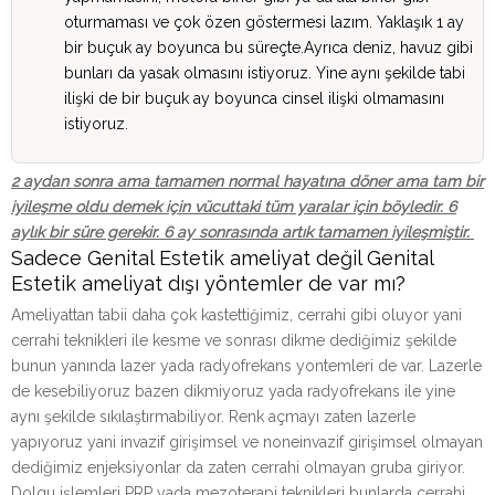
oturmaması ve çok özen göstermesi lazım. Yaklaşık 1 ay
bir buçuk ay boyunca bu süreçte.Ayrıca deniz, havuz gibi
bunları da yasak olmasını istiyoruz. Yine aynı şekilde tabi
ilişki de bir buçuk ay boyunca cinsel ilişki olmamasını
istiyoruz.
2 aydan sonra ama tamamen normal hayatına döner ama tam bir
iyileşme oldu demek için vücuttaki tüm yaralar için böyledir. 6
aylık bir süre gerekir. 6 ay sonrasında artık tamamen iyileşmiştir.
Sadece Genital Estetik ameliyat değil Genital
Estetik ameliyat dışı yöntemler de var mı?
Ameliyattan tabii daha çok kastettiğimiz, cerrahi gibi oluyor yani
cerrahi teknikleri ile kesme ve sonrası dikme dediğimiz şekilde
bunun yanında lazer yada radyofrekans yontemleri de var. Lazerle
de kesebiliyoruz bazen dikmiyoruz yada radyofrekans ile yine
aynı şekilde sıkılaştırmabiliyor. Renk açmayı zaten lazerle
yapıyoruz yani invazif girişimsel ve noneinvazif girişimsel olmayan
dediğimiz enjeksiyonlar da zaten cerrahi olmayan gruba giriyor.
Dolgu işlemleri PRP yada mezoterapi teknikleri bunlarda cerrahi