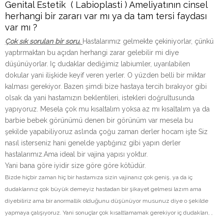
Genital Estetik ( Labioplasti ) Ameliyatının cinsel
herhangi bir zararı var mı ya da tam tersi faydası
var mı ?
Çok sık sorulan bir soru.
Hastalarımız gelmekte çekiniyorlar, çünkü
yaptırmaktan bu açıdan herhangi zarar gelebilir mi diye
düşünüyorlar. Iç dudaklar dediğimiz labiumler, uyarılabilen
dokular yani ilişkide keyif veren yerler. O yüzden belli bir miktar
kalması gerekiyor. Bazen şimdi bize hastaya tercih bırakıyor gibi
olsak da yani hastamızın beklentileri, istekleri doğrultusunda
yapıyoruz. Mesela çok mu kısaltalım yoksa az mı kısaltalım ya da
barbie bebek görünümü denen bir görünüm var mesela bu
şekilde yapabiliyoruz aslında çoğu zaman derler hocam işte Siz
nasıl isterseniz hani genelde yaptığınız gibi yapın derler
hastalarımız.Ama ideal bir vajina yapısı yoktur.
Yani bana göre iyidir size göre göre kötüdür.
Bizde hiçbir zaman hiç bir hastamıza sizin vajinanız çok geniş, ya da iç
dudaklarınız çok büyük demeyiz hastadan bir şikayet gelmesi lazım ama
diyebiliriz ama bir anormallik olduğunu düşünüyor musunuz diye o şekilde
yapmaya çalışıyoruz. Yani sonuçlar çok kısaltlamamak gerekiyor iç dudakları, ,