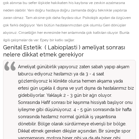
çok alınırsa bu sefer ilişkide hakikaten his kaybına ve zevkin azalmasına
neden olabilir. Yani doğru hastaya doğru zamanda doğru teknikle yapılırsa
zararı olmaz. Tam aksine çok daha faydası olur. Psikolojik açıdan da özgüven
çok farklı değişiyor. Yani bütün hastalarımızdan çok olumlu Geri dönüşler
alıyoruz. Cinselliğin her evresinde her anlamında çok katkıları oluyor. Bunla
ilgili çalışmalar da var. Epey bir katkı sağlar.
Genital Estetik ( Labioplasti ) ameliyat sonrası
nelere dikkat etmek gerekiyor
Ameliyat günübirlik yapıyoruz zaten sabah yapıp akşam
taburcu ediyoruz hastamızı ya da 3 - 4 saat
gözlemliyoruz ki klinikte olursa hemen akşama yada
ertesi gün uçakla il dışına ve yurt dışına da hastalarımız biz
gidebiliyorlar. Yaklaşık 2 - 3 gün bir ağrı oluyor.
Sonrasında Hafif sonrası bir kaşınma hissiyatı başlıyor onu
iyileşme gibi düşünüyoruz. 4 - 5 gün sonrasında bir hafta
sonrasında hastamız normal günlük iş yaşantısına
dönebilir. Bölge olarak sürdürmeye elverişli bir bölge.
Dikkat etmek gereken dikişler açısından. Bir süreçte spor
yapmamasını, motora biner gibi ya da ata biner gibi