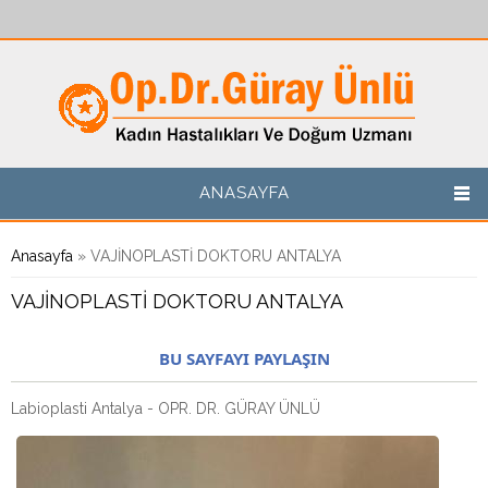
Ana içeriğe atla
ANASAYFA
Buradasınız
Anasayfa
» VAJİNOPLASTİ DOKTORU ANTALYA
VAJİNOPLASTİ DOKTORU ANTALYA
BU SAYFAYI PAYLAŞIN
Labioplasti Antalya - OPR. DR. GÜRAY ÜNLÜ