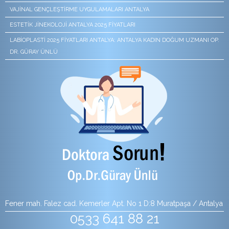
VAJINAL GENÇLEŞTIRME UYGULAMALARI ANTALYA
ESTETIK JINEKOLOJI ANTALYA 2025 FIYATLARI
LABIOPLASTI 2025 FIYATLARI ANTALYA: ANTALYA KADIN DOĞUM UZMANI OP.
DR. GÜRAY ÜNLÜ
Fener mah. Falez cad. Kemerler Apt. No 1 D:8 Muratpaşa / Antalya
0533 641 88 21