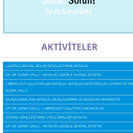
AKTİVİTELER
LAZERLE GENITAL BÖLGE GENÇLEŞTIRME ANTALYA
OP. DR. GÜRAY ÜNLÜ - ANTALYA LAZERLE VAJINAL ESTETIK
LABIOPLASTI 2025 FIYATLARI ANTALYA: ANTALYA KADIN DOĞUM UZMANI OP. DR
GÜRAY ÜNLÜ
VAJINA DARALTMA ANTALYA: BILGILENDIRME VE AKADEMIK PERSPEKTIF
OP. DR. GÜRAY ÜNLÜ - LABIOPLASTI 2025 FIYATLARI ANTALYA
VAJINAL GENÇLEŞTIRME UYGULAMALARI ANTALYA
OP. DR. GÜRAY ÜNLÜ - ANTALYA LAZERLE GENITAL ESTETIK